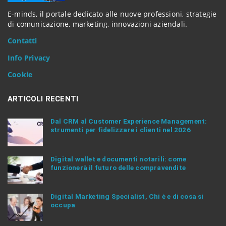
i
t
E-minds, il portale dedicato alle nuove professioni, strategie
e
di comunicazione, marketing, innovazioni aziendali.
n
Contatti
t
e
Info Privacy
r
.
Cookie
.
.
ARTICOLI RECENTI
Dal CRM al Customer Experience Management:
strumenti per fidelizzare i clienti nel 2026
Digital wallet e documenti notarili: come
funzionerà il futuro delle compravendite
Digital Marketing Specialist, Chi è e di cosa si
occupa