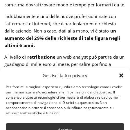
come, ma dovrai trovare modo e tempo per formarti da te.
Indubbiamente è una delle nuove professioni nate con
l’affermarsi di internet, che è particolarmente richiesta
dalle aziende. Non a caso, dati alla mano, vi è stato
un
aumento del 29% delle richieste di tale figura negli
ultimi 6 anni.
A livello di
retribuzione
un web analyst può partire da un
guadagno di mille euro al mese, per salire poi fino a
diventare una figura senior. Una volta professionista, con
Gestisci la tua privacy
ottime potenzialità e grande personalizzazione di ogni
servizio offerto, è possibile anche arrivare a 3.500 euro,
Per fornire le migliori esperienze, utilizziamo tecnologie come i cookie
per memorizzare e/o accedere alle informazioni del dispositivo. Il
soprattutto nel nord Europa!
consenso a queste tecnologie ci permetterà di elaborare dati come il
comportamento di navigazione o ID unici su questo sito. Non
acconsentire o ritirare il consenso può influire negativamente su
alcune caratteristiche e funzioni.
WEB
WEB ANALYST
Accetta