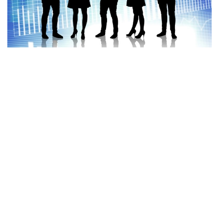
a
v
i
g
a
t
i
o