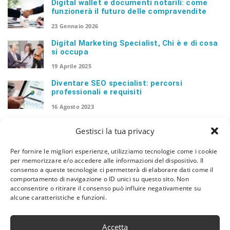
Digital wallet e documenti notarili: come
funzionerà il futuro delle compravendite
23 Gennaio 2026
Digital Marketing Specialist, Chi è e di cosa
si occupa
19 Aprile 2025
Diventare SEO specialist: percorsi
professionali e requisiti
16 Agosto 2023
Il ruolo della copertina nella scelta del libro
Gestisci la tua privacy
18 Dicembre 2022
Per fornire le migliori esperienze, utilizziamo tecnologie come i cookie
per memorizzare e/o accedere alle informazioni del dispositivo. Il
I vantaggi dei software gestionali per studi
consenso a queste tecnologie ci permetterà di elaborare dati come il
medici
comportamento di navigazione o ID unici su questo sito. Non
20 Agosto 2022
acconsentire o ritirare il consenso può influire negativamente su
alcune caratteristiche e funzioni.
Lancia un nuovo sito web senza perdere il
posizionamento su Google
23 Luglio 2022
Accetta