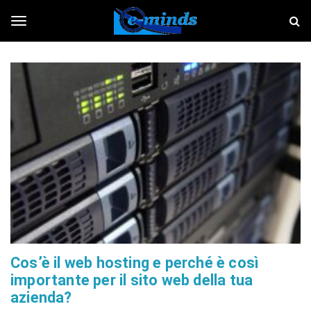
S
E
k
-
i
m
T
p
i
t
n
o
d
o
m
s
a
i
g
n
c
o
g
n
t
e
l
n
t
e
Cos’è il web hosting e perché è così
importante per il sito web della tua
n
azienda?