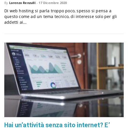
By
Lorenzo Renzulli
-
17 Dicembre 2020
a
Di web hosting si parla troppo poco, spesso si pensa a
questo come ad un tema tecnico, di interesse solo per gli
addetti ai...
v
i
g
a
t
i
Hai un’attività senza sito internet? E’
o