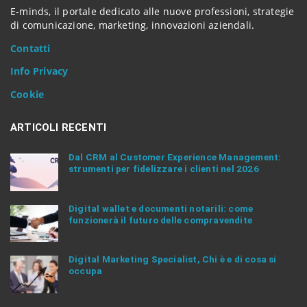
t
E-minds, il portale dedicato alle nuove professioni, strategie
e
di comunicazione, marketing, innovazioni aziendali.
n
Contatti
t
e
Info Privacy
r
.
Cookie
.
.
ARTICOLI RECENTI
Dal CRM al Customer Experience Management:
strumenti per fidelizzare i clienti nel 2026
Digital wallet e documenti notarili: come
funzionerà il futuro delle compravendite
Digital Marketing Specialist, Chi è e di cosa si
occupa