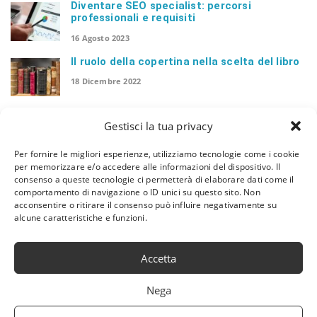
Diventare SEO specialist: percorsi
professionali e requisiti
16 Agosto 2023
Il ruolo della copertina nella scelta del libro
18 Dicembre 2022
I vantaggi dei software gestionali per studi
Gestisci la tua privacy
medici
20 Agosto 2022
Per fornire le migliori esperienze, utilizziamo tecnologie come i cookie
per memorizzare e/o accedere alle informazioni del dispositivo. Il
Lancia un nuovo sito web senza perdere il
consenso a queste tecnologie ci permetterà di elaborare dati come il
posizionamento su Google
comportamento di navigazione o ID unici su questo sito. Non
23 Luglio 2022
acconsentire o ritirare il consenso può influire negativamente su
alcune caratteristiche e funzioni.
Accetta
Nega