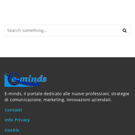
S
e
a
r
c
h
a
n
d
h
i
t
E-minds, il portale dedicato alle nuove professioni, strategie
e
di comunicazione, marketing, innovazioni aziendali.
n
Contatti
t
e
Info Privacy
r
.
Cookie