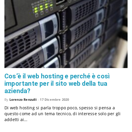
a
v
i
g
Cos’è il web hosting e perché è così
a
importante per il sito web della tua
azienda?
t
By
Lorenzo Renzulli
-
17 Dicembre 2020
Di web hosting si parla troppo poco, spesso si pensa a
i
questo come ad un tema tecnico, di interesse solo per gli
addetti ai...
o