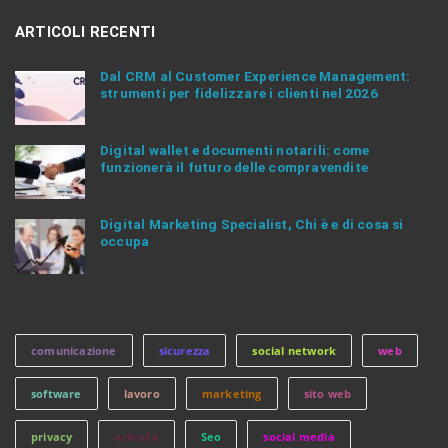
.
.
ARTICOLI RECENTI
Dal CRM al Customer Experience Management:
strumenti per fidelizzare i clienti nel 2026
Digital wallet e documenti notarili: come
funzionerà il futuro delle compravendite
Digital Marketing Specialist, Chi è e di cosa si
occupa
comunicazione
sicurezza
social network
web
software
lavoro
marketing
sito web
privacy
azienda
Seo
social media