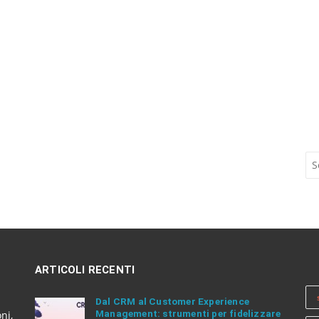
S
e
a
r
c
h
a
n
ARTICOLI RECENTI
d
h
i
Dal CRM al Customer Experience
Management: strumenti per fidelizzare
t
ni,