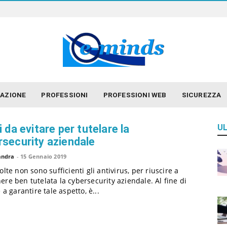
E
-
m
i
n
d
AZIONE
PROFESSIONI
PROFESSIONI WEB
SICUREZZA
s
i da evitare per tutelare la
UL
rsecurity aziendale
andra
-
15 Gennaio 2019
olte non sono sufficienti gli antivirus, per riuscire a
re ben tutelata la cybersecurity aziendale. Al fine di
 a garantire tale aspetto, è...