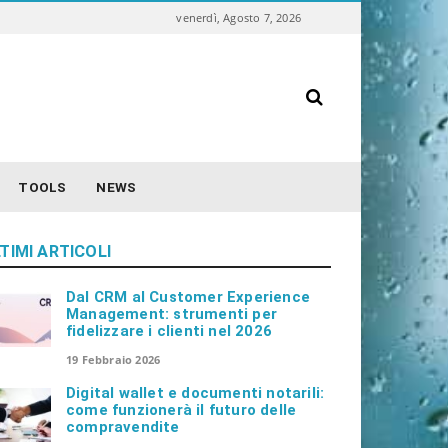
venerdì, Agosto 7, 2026
S
e
a
r
c
TOOLS
NEWS
h
TIMI ARTICOLI
Dal CRM al Customer Experience
Management: strumenti per
fidelizzare i clienti nel 2026
19 Febbraio 2026
Digital wallet e documenti notarili:
come funzionerà il futuro delle
compravendite