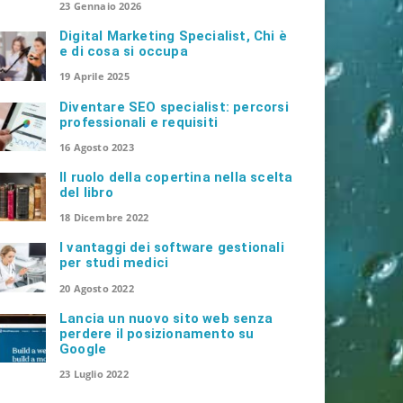
23 Gennaio 2026
Digital Marketing Specialist, Chi è
e di cosa si occupa
19 Aprile 2025
Diventare SEO specialist: percorsi
professionali e requisiti
16 Agosto 2023
Il ruolo della copertina nella scelta
del libro
18 Dicembre 2022
I vantaggi dei software gestionali
per studi medici
20 Agosto 2022
Lancia un nuovo sito web senza
perdere il posizionamento su
Google
23 Luglio 2022