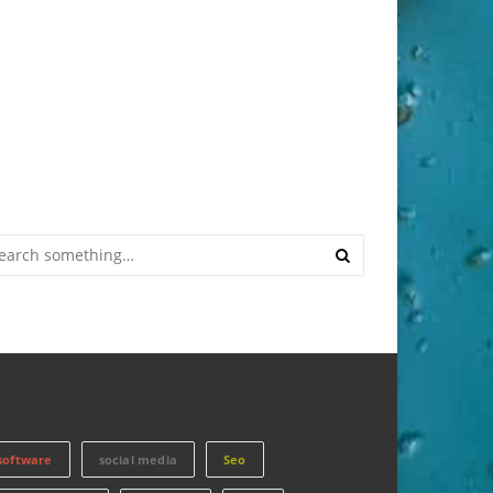
software
social media
Seo