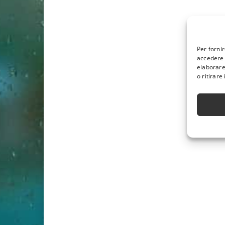
Per forni
accedere 
elaborare
o ritirare