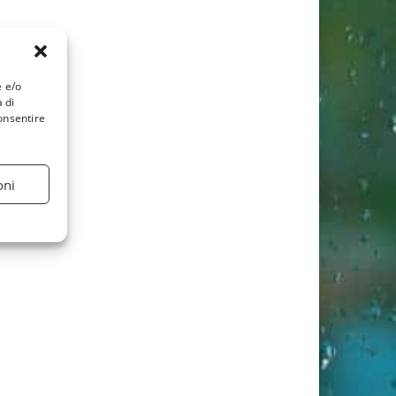
e e/o
 di
onsentire
oni