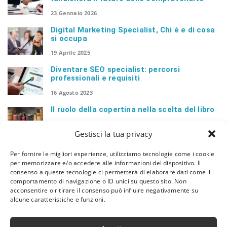
23 Gennaio 2026
Digital Marketing Specialist, Chi è e di cosa
si occupa
19 Aprile 2025
Diventare SEO specialist: percorsi
professionali e requisiti
16 Agosto 2023
Il ruolo della copertina nella scelta del libro
18 Dicembre 2022
Gestisci la tua privacy
I vantaggi dei software gestionali per studi
Per fornire le migliori esperienze, utilizziamo tecnologie come i cookie
medici
per memorizzare e/o accedere alle informazioni del dispositivo. Il
20 Agosto 2022
consenso a queste tecnologie ci permetterà di elaborare dati come il
comportamento di navigazione o ID unici su questo sito. Non
Lancia un nuovo sito web senza perdere il
acconsentire o ritirare il consenso può influire negativamente su
posizionamento su Google
alcune caratteristiche e funzioni.
23 Luglio 2022