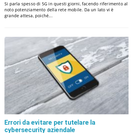
Si parla spesso di 5G in questi giorni, facendo riferimento al
a
noto potenziamento della rete mobile. Da un lato vi è
grande attesa, poiché...
v
i
g
a
t
i
Errori da evitare per tutelare la
cybersecurity aziendale
o