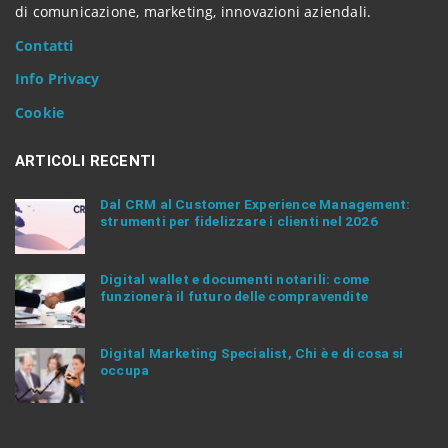
e
di comunicazione, marketing, innovazioni aziendali.
n
Contatti
t
e
Info Privacy
r
.
Cookie
.
.
ARTICOLI RECENTI
Dal CRM al Customer Experience Management:
strumenti per fidelizzare i clienti nel 2026
Digital wallet e documenti notarili: come
funzionerà il futuro delle compravendite
Digital Marketing Specialist, Chi è e di cosa si
occupa