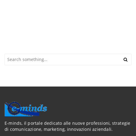
S
e
a
r
c
h
a
n
d
h
i
t
E-minds, il portale dedicato alle nuove professioni, strategie
e
di comunicazione, marketing, innovazioni aziendali.
n