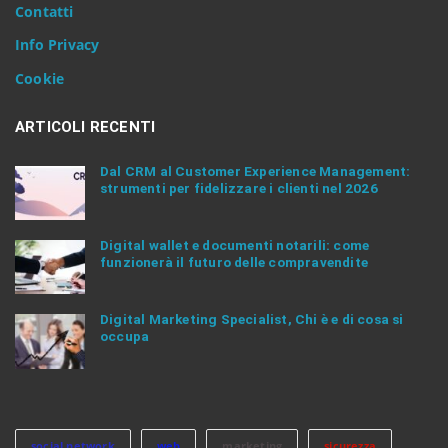
Contatti
t
e
Info Privacy
r
.
Cookie
.
.
ARTICOLI RECENTI
Dal CRM al Customer Experience Management:
strumenti per fidelizzare i clienti nel 2026
Digital wallet e documenti notarili: come
funzionerà il futuro delle compravendite
Digital Marketing Specialist, Chi è e di cosa si
occupa
social network
web
marketing
sicurezza