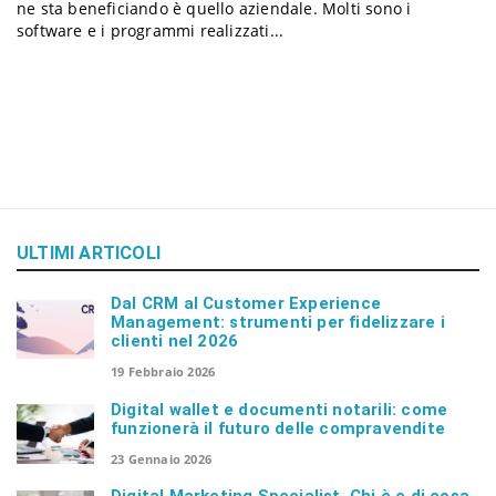
ne sta beneficiando è quello aziendale. Molti sono i
a
software e i programmi realizzati...
v
i
g
ULTIMI ARTICOLI
a
Dal CRM al Customer Experience
Management: strumenti per fidelizzare i
clienti nel 2026
t
19 Febbraio 2026
Digital wallet e documenti notarili: come
i
funzionerà il futuro delle compravendite
23 Gennaio 2026
o
Digital Marketing Specialist, Chi è e di cosa