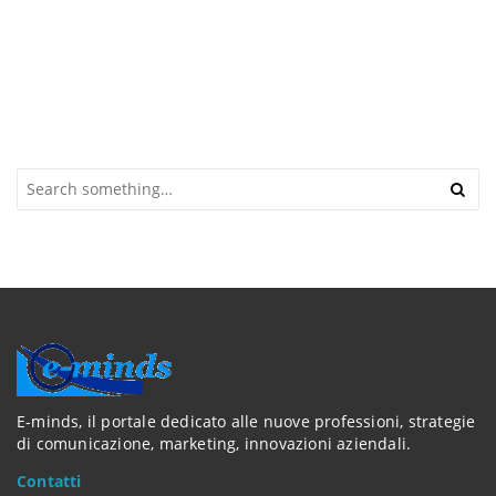
S
e
a
r
c
h
a
n
d
h
i
t
E-minds, il portale dedicato alle nuove professioni, strategie
e
di comunicazione, marketing, innovazioni aziendali.
n
Contatti
t