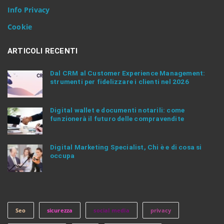
e
Info Privacy
r
.
Cookie
.
.
ARTICOLI RECENTI
Dal CRM al Customer Experience Management:
strumenti per fidelizzare i clienti nel 2026
Digital wallet e documenti notarili: come
funzionerà il futuro delle compravendite
Digital Marketing Specialist, Chi è e di cosa si
occupa
Seo
sicurezza
social media
privacy