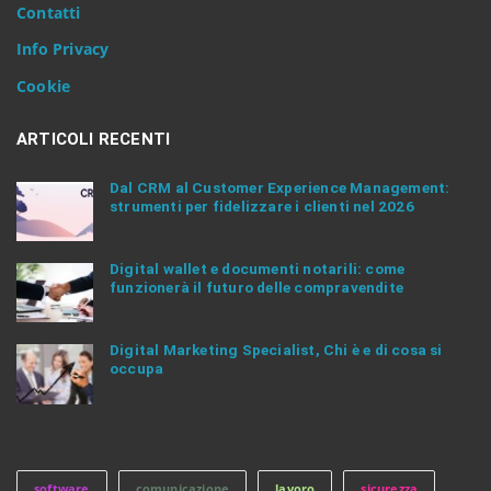
Contatti
t
e
Info Privacy
r
.
Cookie
.
.
ARTICOLI RECENTI
Dal CRM al Customer Experience Management:
strumenti per fidelizzare i clienti nel 2026
Digital wallet e documenti notarili: come
funzionerà il futuro delle compravendite
Digital Marketing Specialist, Chi è e di cosa si
occupa
software
comunicazione
lavoro
sicurezza