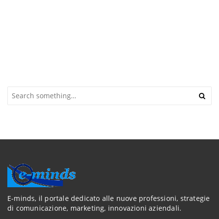
S
e
a
r
c
h
a
n
d
h
i
t
E-minds, il portale dedicato alle nuove professioni, strategie
e
di comunicazione, marketing, innovazioni aziendali.
n