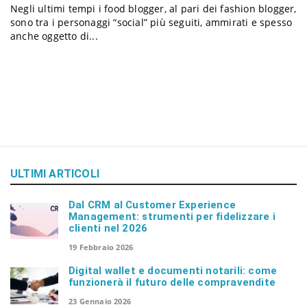
Negli ultimi tempi i food blogger, al pari dei fashion blogger,
a
sono tra i personaggi “social” più seguiti, ammirati e spesso
anche oggetto di...
v
i
g
ULTIMI ARTICOLI
a
Dal CRM al Customer Experience
Management: strumenti per fidelizzare i
t
clienti nel 2026
19 Febbraio 2026
i
Digital wallet e documenti notarili: come
funzionerà il futuro delle compravendite
23 Gennaio 2026
o