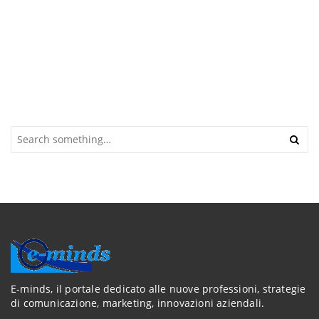
S
e
a
r
c
h
a
n
d
h
i
t
E-minds, il portale dedicato alle nuove professioni, strategie
e
di comunicazione, marketing, innovazioni aziendali.
n