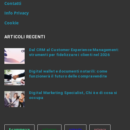
Contatti
t
e
Info Privacy
r
.
Cookie
.
.
ARTICOLI RECENTI
Dal CRM al Customer Experience Management:
strumenti per fidelizzare i clienti nel 2026
Digital wallet e documenti notarili: come
funzionerà il futuro delle compravendite
Digital Marketing Specialist, Chi è e di cosa si
occupa
E-commerce
software
azienda
privacy