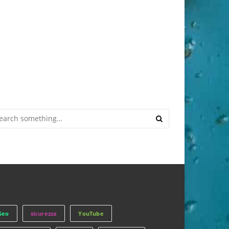
Seo
sicurezza
YouTube