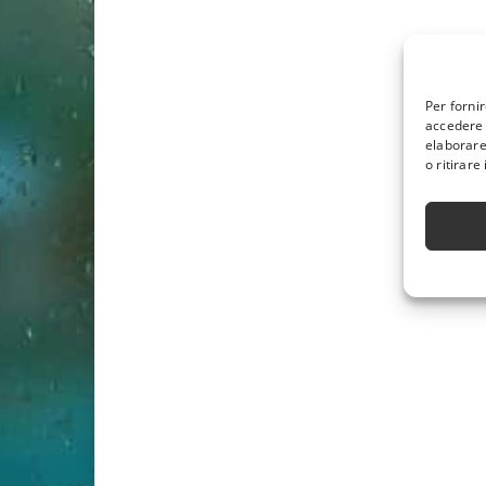
Per forni
accedere 
elaborare
o ritirare