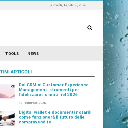
giovedì, Agosto 6, 2026
S
e
a
r
c
TOOLS
NEWS
h
TIMI ARTICOLI
Dal CRM al Customer Experience
Management: strumenti per
fidelizzare i clienti nel 2026
19 Febbraio 2026
Digital wallet e documenti notarili:
come funzionerà il futuro delle
compravendite