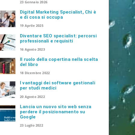
23 Gennaio 2026
Digital Marketing Specialist, Chi è
e di cosa si occupa
19 Aprile 2025
Diventare SEO specialist: percorsi
professionali e requisiti
16 Agosto 2023
Il ruolo della copertina nella scelta
del libro
18 Dicembre 2022
I vantaggi dei software gestionali
per studi medici
20 Agosto 2022
Lancia un nuovo sito web senza
perdere il posizionamento su
Google
23 Luglio 2022