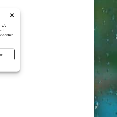
e e/o
 di
onsentire
oni