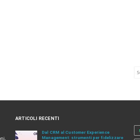
S
e
a
r
c
h
a
n
ARTICOLI RECENTI
d
h
i
Dal CRM al Customer Experience
Management: strumenti per fidelizzare
t
ni,