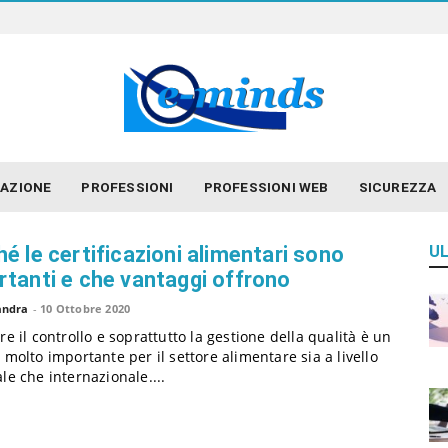
E
-
m
i
n
d
AZIONE
PROFESSIONI
PROFESSIONI WEB
SICUREZZA
s
é le certificazioni alimentari sono
UL
rtanti e che vantaggi offrono
andra
-
10 Ottobre 2020
re il controllo e soprattutto la gestione della qualità è un
 molto importante per il settore alimentare sia a livello
le che internazionale....